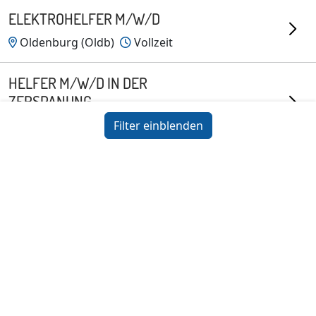
ELEKTROHELFER M/W/D
Oldenburg (Oldb)
Vollzeit
HELFER M/W/D IN DER
ZERSPANUNG
Wilhelmshaven
Vollzeit
Filter einblenden
DISPONENT FÜR
Impressum
Datenschutz
Informationspflichten
LOGISTIKMITARBEITER (M/W/D)
Emstek
Vollzeit
STAPLERFAHRER M/W/D
Hude (Oldenburg)
Vollzeit
MONTIERER (M/W/D)